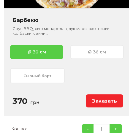
Барбекю
Соус BBQ, сыр моцарелла, лук марс, охотничьи
колбаски, свини...
Ø 30 см
Ø 36 см
Сырный борт
370
Заказать
грн
-
+
Кол-во: