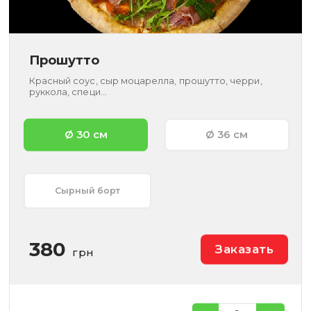
Прошутто
Красный соус, сыр моцарелла, прошутто, черри,
руккола, специ...
Ø 30 см
Ø 36 см
Сырный борт
380
Заказать
грн