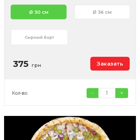
Ø 30 см
Ø 36 см
Сырный борт
375
Заказать
грн
-
+
Кол-во: