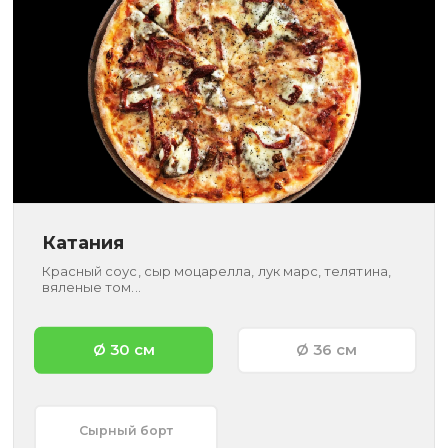
Катания
Красный соус, сыр моцарелла, лук марс, телятина,
вяленые том...
Ø 30 см
Ø 36 см
Сырный борт