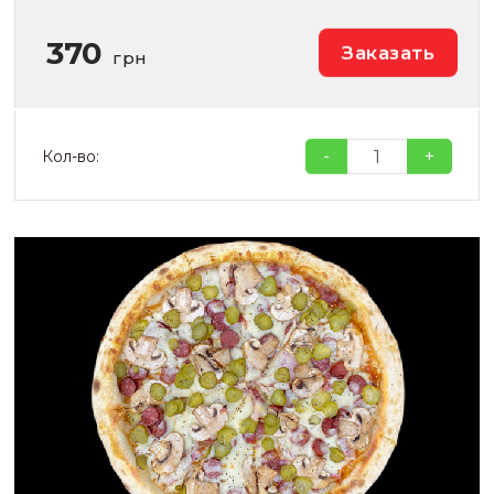
370
Заказать
грн
-
+
Кол-во: