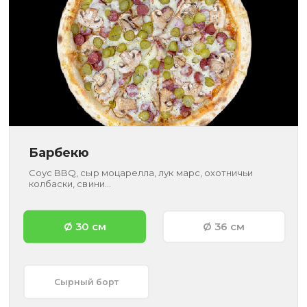
Барбекю
Соус BBQ, сыр моцарелла, лук марс, охотничьи
колбаски, свини...
Ø 30 см
Ø 36 см
Сырный борт