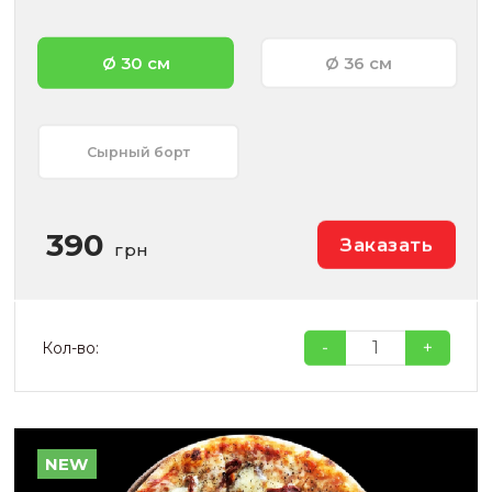
Ø 30 см
Ø 36 см
Сырный борт
390
Заказать
грн
-
+
Кол-во:
NEW