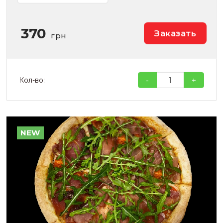
370
Заказать
грн
-
+
Кол-во:
NEW