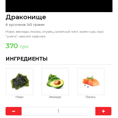
Драконище
6 кусочков 145 грамм
Нори, авокадо, лосось, огурец, салатный лист, крем-сыр, соус
"унаги", массаго красная.
370
грн
ИНГРЕДИЕНТЫ