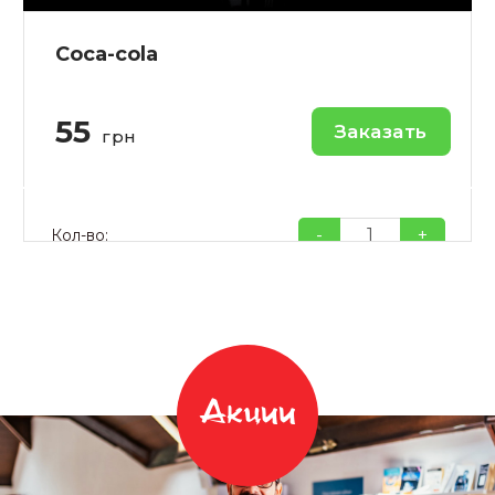
Coca-cola
55
Заказать
грн
-
+
Кол-во:
Акции