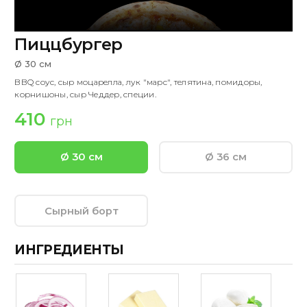
Пиццбургер
Ø 30 см
BBQ соус, сыр моцарелла, лук "марс", телятина, помидоры,
корнишоны, сыр Чеддер, специи.
410
грн
Ø 30 см
Ø 36 см
Сырный борт
ИНГРЕДИЕНТЫ