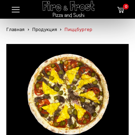
0
Главная
Продукция
Пиццбургер