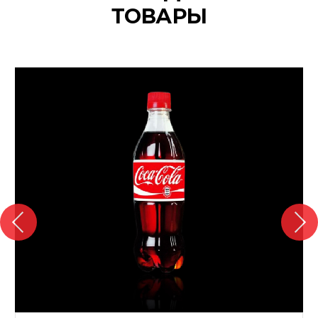
ТОВАРЫ
{banners}