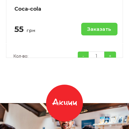
Coca-cola
55
Заказать
грн
-
+
Кол-во:
Акции