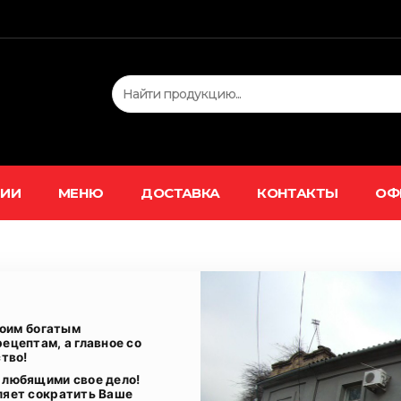
ЦИИ
МЕНЮ
ДОСТАВКА
КОНТАКТЫ
ОФ
воим богатым
ецептам, а главное со
тво!
 любящими свое дело!
ляет сократить Ваше