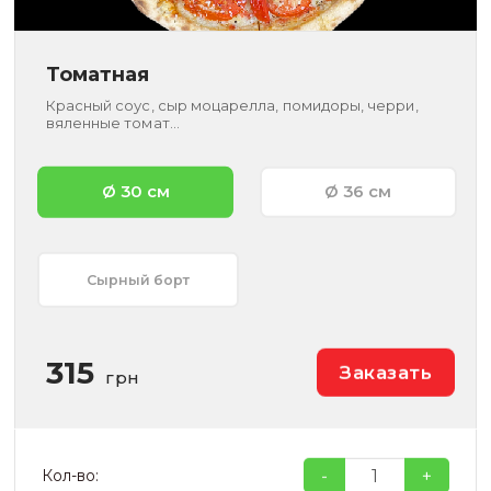
Томатная
Красный соус, сыр моцарелла, помидоры, черри,
вяленные томат...
Ø 30 см
Ø 36 см
Сырный борт
315
Заказать
грн
-
+
Кол-во: