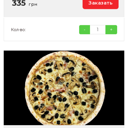
335
Заказать
грн
-
+
Кол-во: