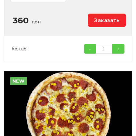
360
Заказать
грн
-
+
Кол-во:
NEW