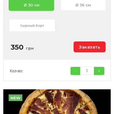
Ø 30 см
Ø 36 см
Сырный борт
350
Заказать
грн
-
+
Кол-во:
NEW