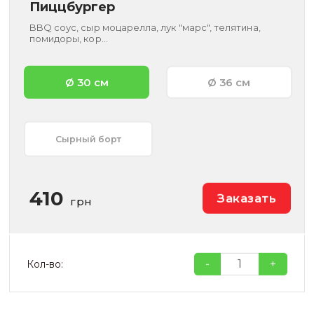
Пиццбургер
BBQ соус, сыр моцарелла, лук "марс", телятина,
помидоры, кор...
Ø 30 см
Ø 36 см
Сырный борт
410
Заказать
грн
-
+
Кол-во: