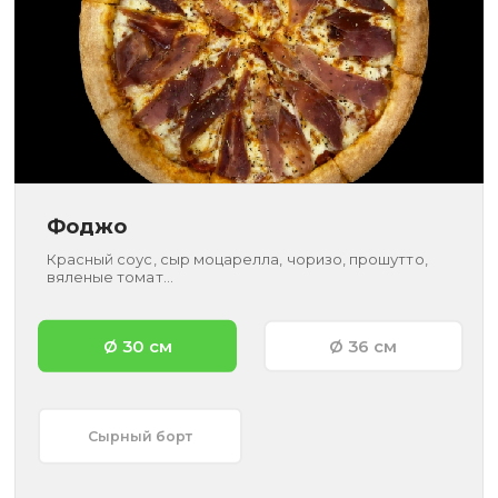
Фоджо
Красный соус, сыр моцарелла, чоризо, прошутто,
вяленые томат...
Ø 30 см
Ø 36 см
Сырный борт