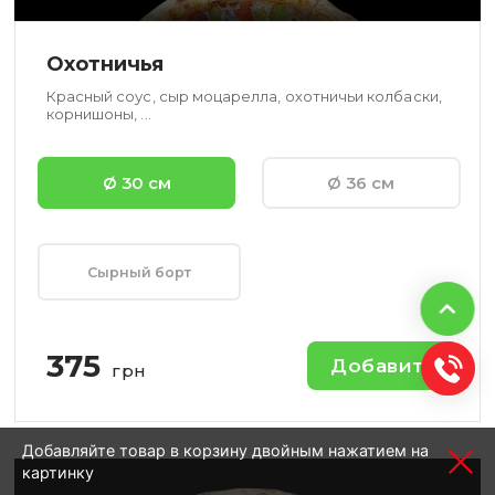
Охотничья
Красный соус, сыр моцарелла, охотничьи колбаски,
корнишоны, ...
Ø 30 см
Ø 36 см
Сырный борт
375
Добавить
грн
Добавляйте товар в корзину двойным нажатием на
-
+
Кол-во:
картинку