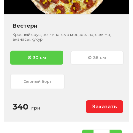
Вестерн
Красный соус, ветчина, сыр моцарелла, салями,
ананасы, кукур...
Ø 30 см
Ø 36 см
Сырный борт
340
Заказать
грн