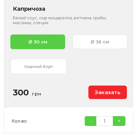
Капричоза
Белый соус, сыр моцарелла, ветчина, грибы,
маслины, специи.
Ø 30 см
Ø 36 см
Сырный борт
300
Заказать
грн
-
+
Кол-во: