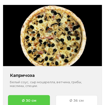
Капричоза
Белый соус, сыр моцарелла, ветчина, грибы,
маслины, специи.
Ø 30 см
Ø 36 см