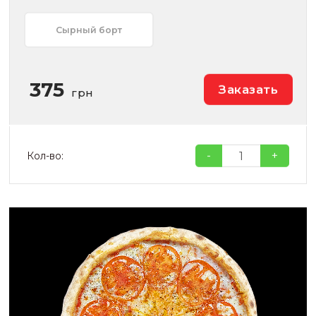
Сырный борт
375
Заказать
грн
-
+
Кол-во: