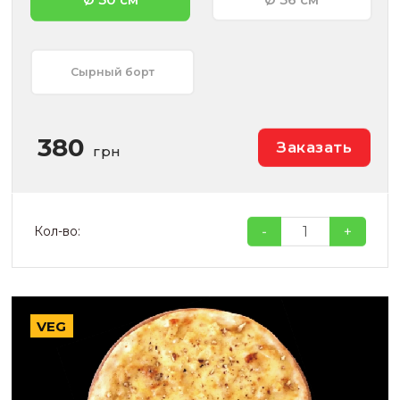
Ø 30 см
Ø 36 см
Сырный борт
380
Заказать
грн
-
+
Кол-во:
VEG