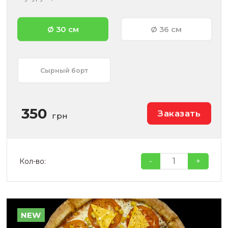
Ø 30 см
Ø 36 см
Сырный борт
350
Заказать
грн
-
+
Кол-во:
NEW