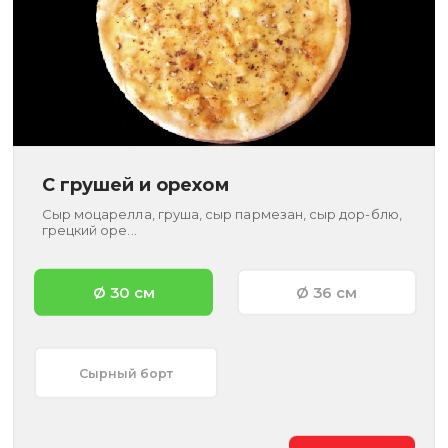
С грушей и орехом
Сыр моцарелла, груша, сыр пармезан, сыр дор-блю,
грецкий оре...
Ø 30 см
Ø 36 см
Сырный борт