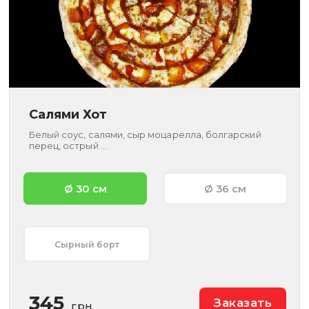
Салями Хот
Белый соус, салями, сыр моцарелла, болгарский
перец, острый ...
Ø 30 см
Ø 36 см
Сырный борт
345
Заказать
грн