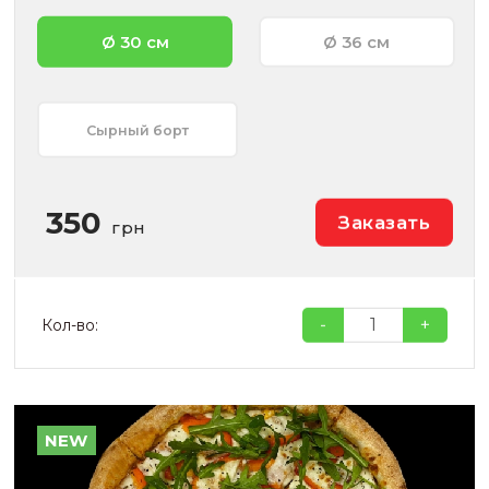
Ø 30 см
Ø 36 см
Сырный борт
350
Заказать
грн
-
+
Кол-во:
NEW