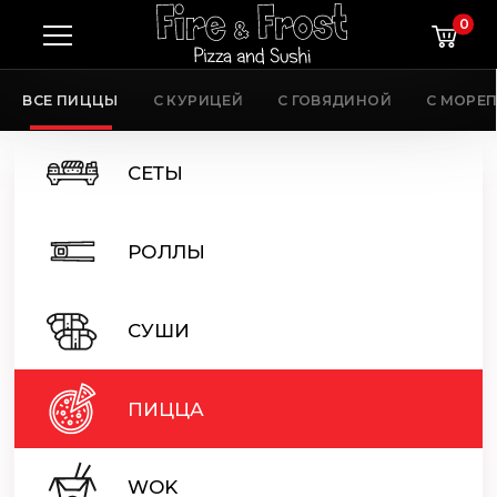
0
ВСЕ ПИЦЦЫ
С КУРИЦЕЙ
С ГОВЯДИНОЙ
С МОРЕ
СЕТЫ
РОЛЛЫ
СУШИ
ПИЦЦА
WOK