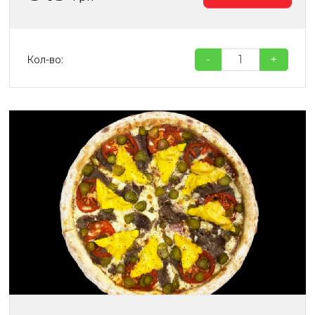
-
+
Кол-во: