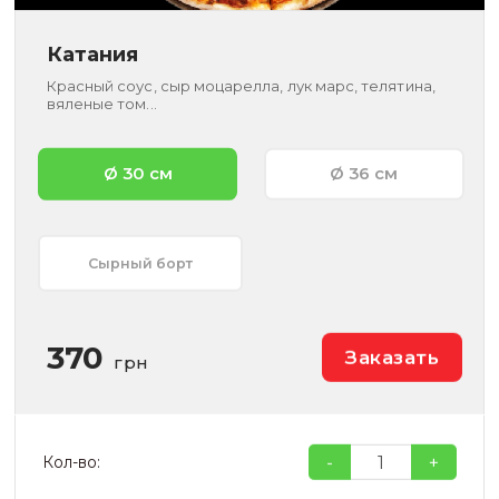
Катания
Красный соус, сыр моцарелла, лук марс, телятина,
вяленые том...
Ø 30 см
Ø 36 см
Сырный борт
370
Заказать
грн
-
+
Кол-во: