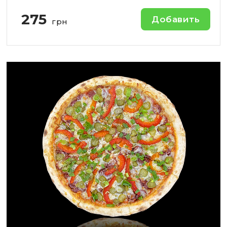
275
Добавить
грн
-
+
Кол-во: