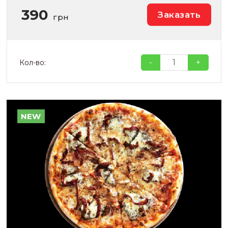
390
Заказать
грн
-
+
Кол-во:
NEW