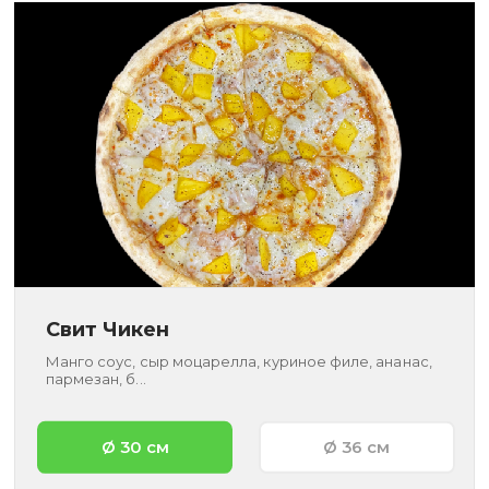
Свит Чикен
Манго соус, сыр моцарелла, куриное филе, ананас,
пармезан, б...
Ø 30 см
Ø 36 см