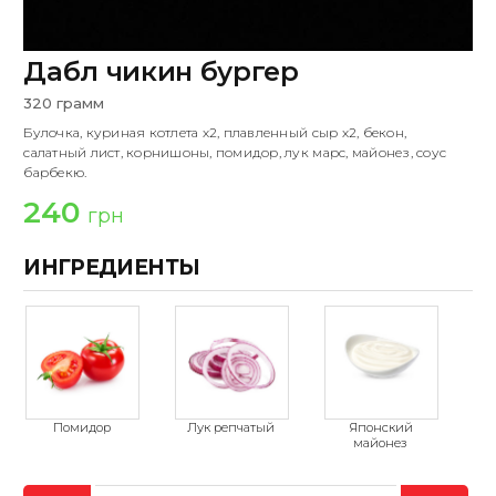
Дабл чикин бургер
320 грамм
Булочка, куриная котлета х2, плавленный сыр х2, бекон,
салатный лист, корнишоны, помидор, лук марс, майонез, соус
барбекю.
240
грн
ИНГРЕДИЕНТЫ