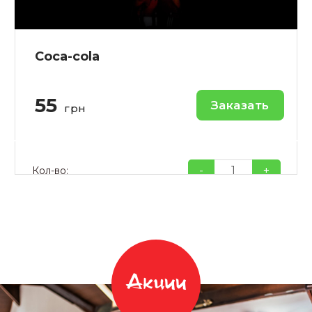
Coca-cola
55
Заказать
грн
-
+
Кол-во:
Акции