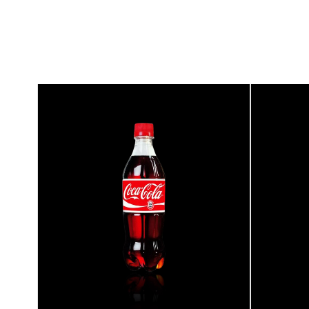
{banners}
{banners}