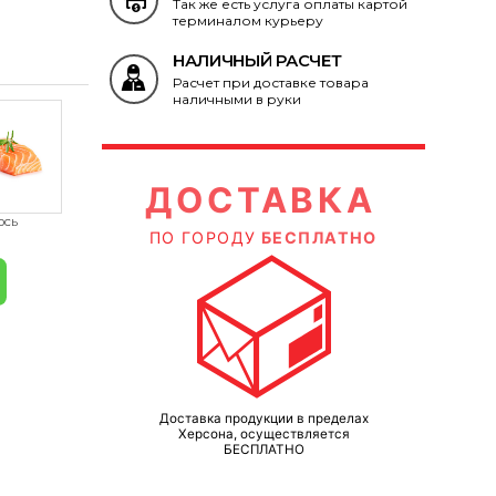
Так же есть услуга оплаты картой
терминалом курьеру
НАЛИЧНЫЙ РАСЧЕТ
Расчет при доставке товара
наличными в руки
КА
ДОСТАВКА
ЛАТНО
ПО ГОРОДУ
БЕСПЛАТНО
П
ределах
Доставка продукции в пределах
Д
ется
Херсона, осуществляется
БЕСПЛАТНО