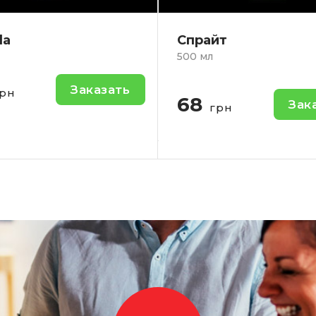
йт
Сок Яблочный SND
1л.
Яблочный сок.
Заказать
грн
100
Зак
грн
-
+
-
Кол-во: