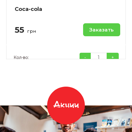
Coca-cola
55
Заказать
грн
-
+
Кол-во:
Акции