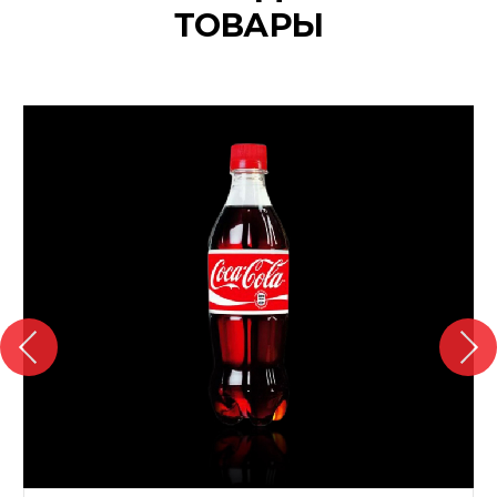
ТОВАРЫ
{banners}