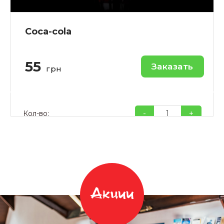
Coca-cola
55
Заказать
грн
-
+
Кол-во:
Акции