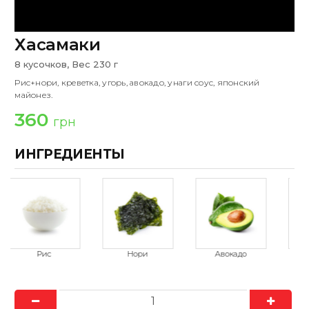
Хасамаки
8 кусочков, Вес 230 г
Рис+нори, креветка, угорь, авокадо, унаги соус, японский
майонез.
360
грн
ИНГРЕДИЕНТЫ