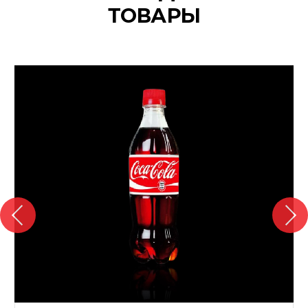
ТОВАРЫ
{banners}