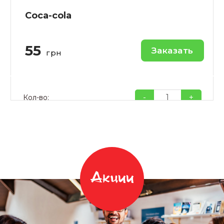
Coca-cola
55
Заказать
грн
-
+
Кол-во:
Акции