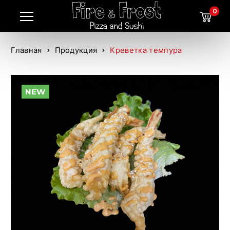
0
Главная
Продукция
Креветка темпура
NEW