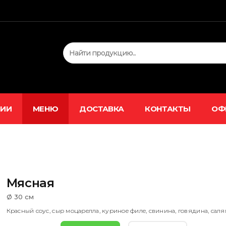
ЦИИ
МЕНЮ
ДОСТАВКА
КОНТАКТЫ
ОФ
Мясная
Ø 30 см
Красный соус, сыр моцарелла, куриное филе, свинина, говядина, саля