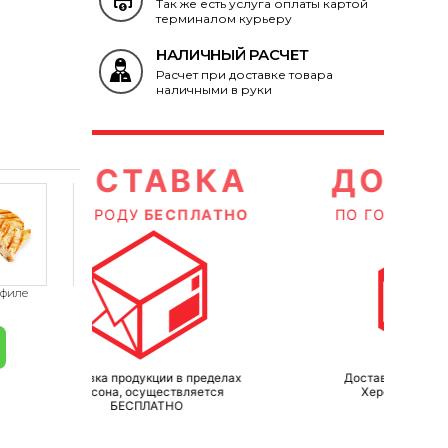
Так же есть услуга оплаты картой
терминалом курьеру
НАЛИЧНЫЙ РАСЧЕТ
Расчет при доставке товара
наличными в руки
КА
ДОСТАВКА
ЛАТНО
ПО ГОРОДУ
БЕСПЛАТНО
П
ределах
Доставка продукции в пределах
Д
ется
Херсона, осуществляется
БЕСПЛАТНО