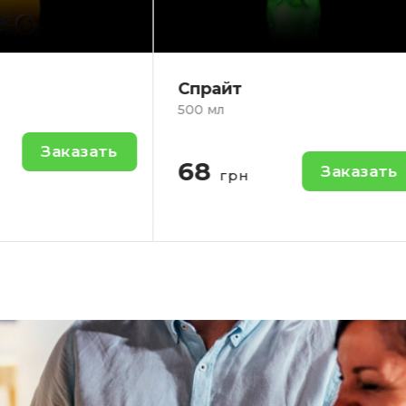
йт
Сок Яблочный SND
1л.
Яблочный сок.
Заказать
рн
100
Зак
грн
-
+
-
Кол-во: