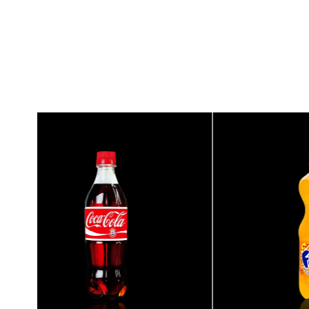
{banners}
{banners}