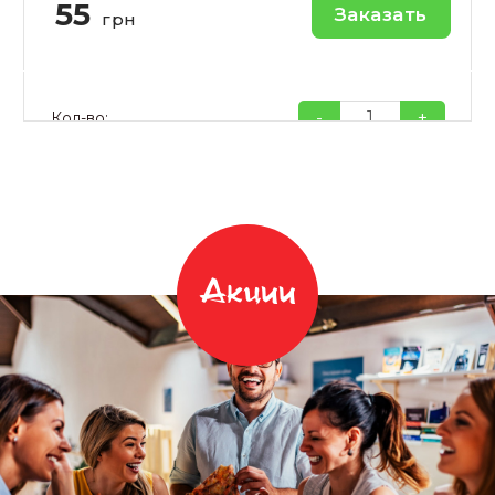
55
Заказать
грн
-
+
Кол-во:
Акции