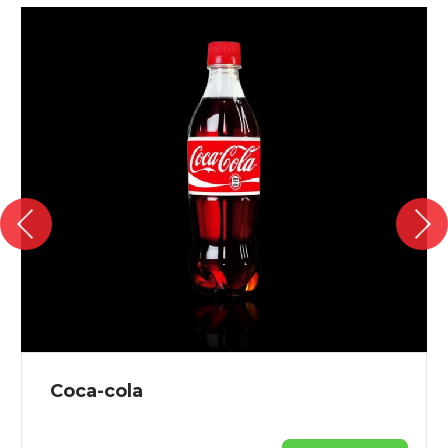
{banners}
Coca-cola