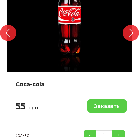
Coca-cola
55
Заказать
грн
-
+
Кол-во: