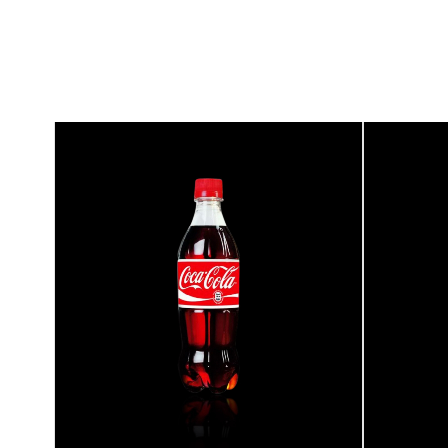
{banners}
{banner