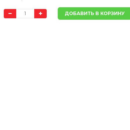
ДОСТАВКА
ДОСТА
ПО ГОРОДУ
БЕСПЛАТНО
ПО ГОРОДУ
БЕСП
Доставка продукции в пределах
Доставка продукции в
Херсона, осуществляется
Херсона, осуществ
БЕСПЛАТНО
БЕСПЛАТНО