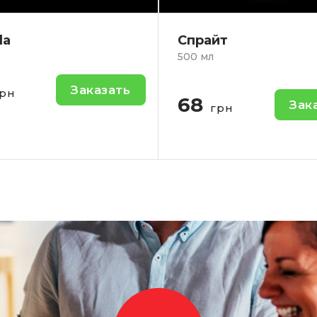
айт
Сок Яблочный S
мл
1л.
Яблочный сок.
Заказать
грн
100
За
грн
-
+
:
-
Кол-во: