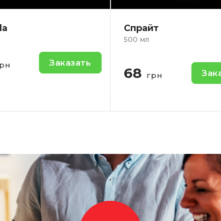
йт
Сок Яблочный SN
л
1л.
Яблочный сок.
Заказать
грн
100
За
грн
-
+
-
Кол-во: