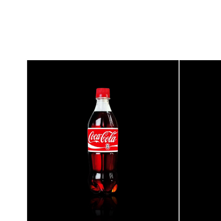
{banners}
{banners}