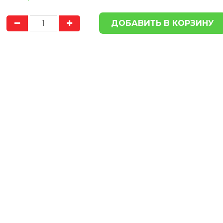
ДОСТАВКА
ДОСТА
ПО ГОРОДУ
БЕСПЛАТНО
ПО ГОРОДУ
БЕСП
Доставка продукции в пределах
Доставка продукции в п
Херсона, осуществляется
Херсона, осуществл
БЕСПЛАТНО
БЕСПЛАТНО