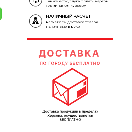
Так же есть услуга оплаты картой
терминалом курьеру
НАЛИЧНЫЙ РАСЧЕТ
Расчет при доставке товара
наличными в руки
ВКА
ДОСТАВКА
ЛАТНО
ПО ГОРОДУ
БЕСПЛАТНО
П
ределах
Доставка продукции в пределах
Д
яется
Херсона, осуществляется
БЕСПЛАТНО