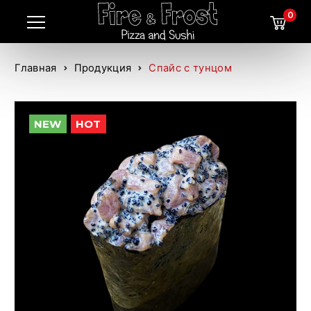
0
Главная
Продукция
Спайс с тунцом
NEW
HOT