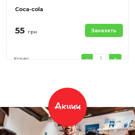
Coca-cola
55
Заказать
грн
-
+
Кол-во:
Акции