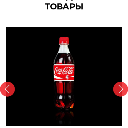
ТОВАРЫ
{banners}