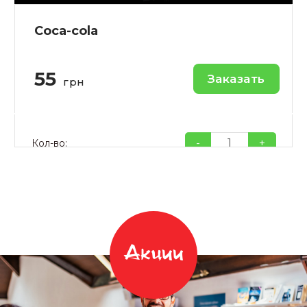
Coca-cola
55
Заказать
грн
-
+
Кол-во:
Акции