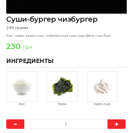
Суши-бургер чизбургер
290 грамм
Рис, нори, крем-сыр, плавленный сыр, сыр фета, сыр бри.
230
грн
ИНГРЕДИЕНТЫ