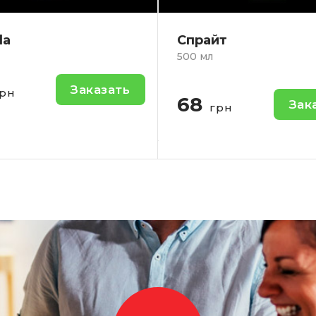
айт
Сок Яблочный S
мл
1л.
Яблочный сок.
Заказать
грн
100
З
грн
-
+
о:
-
Кол-во: