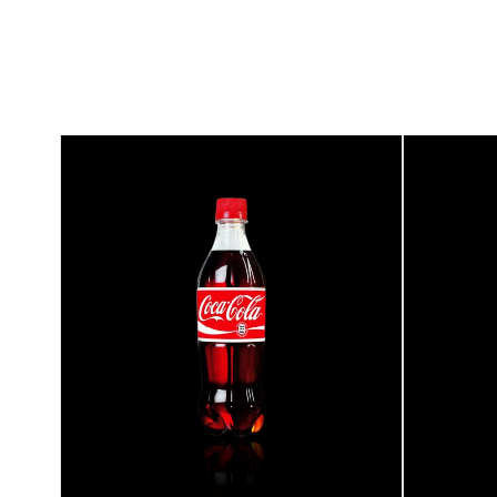
{banners}
{banner