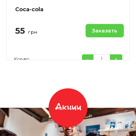
Coca-cola
55
Заказать
грн
-
+
Кол-во:
Акции