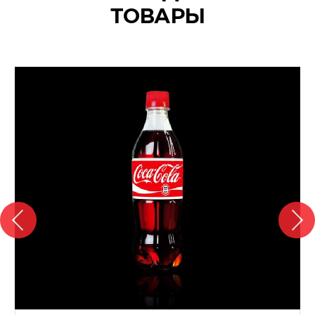
ТОВАРЫ
{banners}