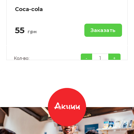
Coca-cola
55
Заказать
грн
-
+
Кол-во:
Акции