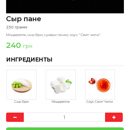
Сыр пане
250 грамм
Моцарелла, сыр Бри, сухари панко, соус "Свит чили".
240
грн
ИНГРЕДИЕНТЫ