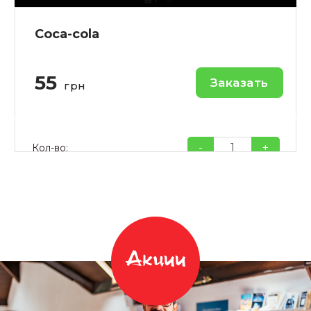
Coca-cola
55
Заказать
грн
-
+
Кол-во:
Акции