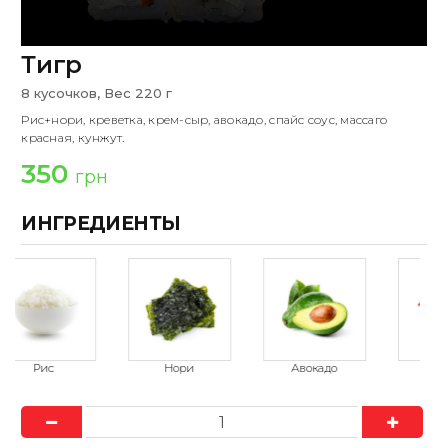
Тигр
8 кусочков, Вес 220 г
Рис+нори, креветка, крем-сыр, авокадо, спайс соус, массаго
красная, кунжут.
350
грн
ИНГРЕДИЕНТЫ