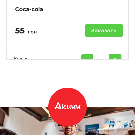
Coca-cola
55
Заказать
грн
-
+
Кол-во:
Акции