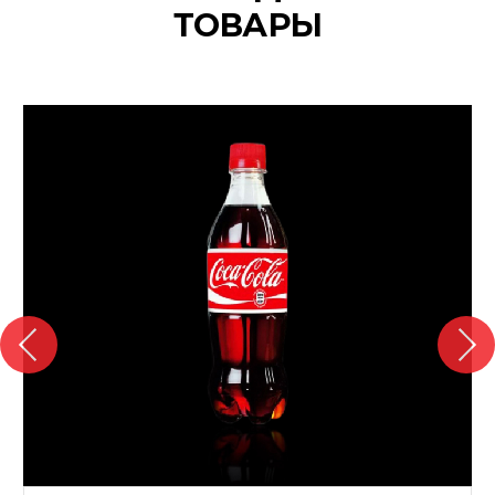
ТОВАРЫ
{banners}