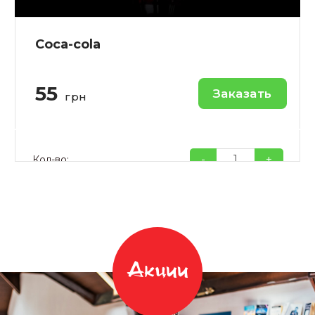
Coca-cola
55
Заказать
грн
-
+
Кол-во:
Акции