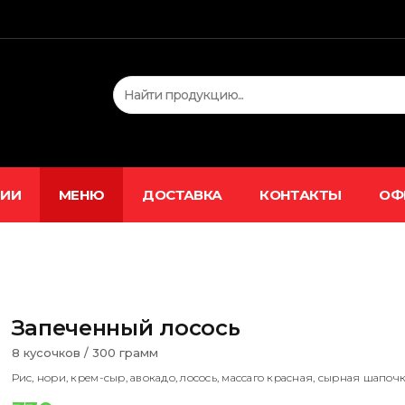
ЦИИ
МЕНЮ
ДОСТАВКА
КОНТАКТЫ
ОФ
Запеченный лосось
8 кусочков / 300 грамм
Рис, нори, крем-сыр, авокадо, лосось, массаго красная, сырная шапочк