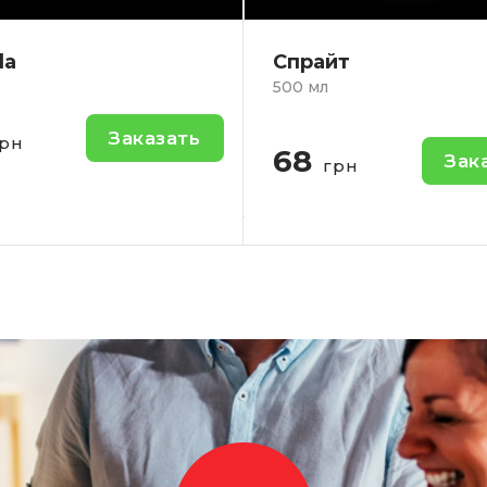
йт
Сок Яблочный SND
1л.
Яблочный сок.
Заказать
рн
100
Зак
грн
-
+
-
Кол-во: