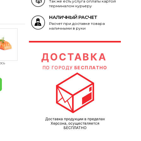
Так же есть услуга оплаты картой
терминалом курьеру
НАЛИЧНЫЙ РАСЧЕТ
Расчет при доставке товара
наличными в руки
КА
ДОСТАВКА
ЛАТНО
ПО ГОРОДУ
БЕСПЛАТНО
П
ределах
Доставка продукции в пределах
Д
ется
Херсона, осуществляется
БЕСПЛАТНО