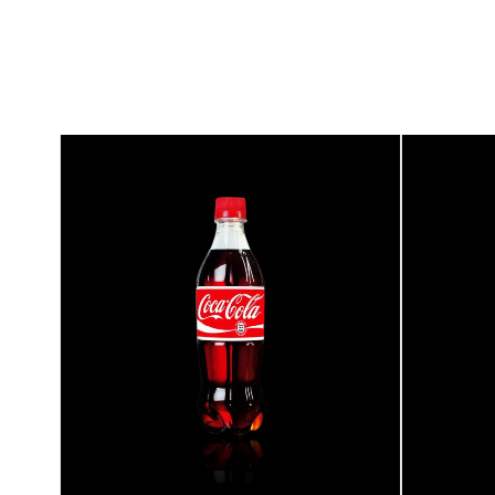
{banners}
{banners}