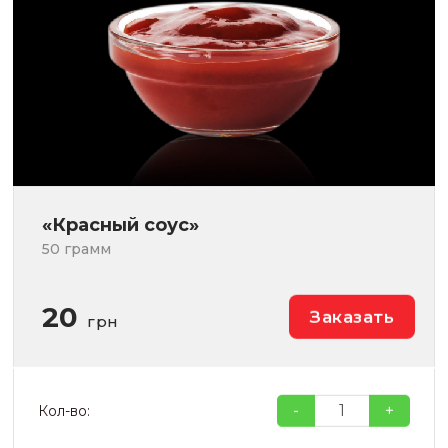
«Красный соус»
50 грамм
20
Заказать
грн
-
+
Кол-во: