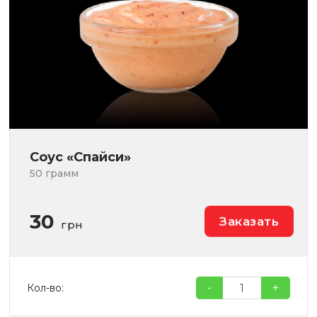
Соус «Спайси»
50 грамм
30
Заказать
грн
-
+
Кол-во: