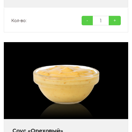
-
+
Кол-во:
Соус «Ореховый»