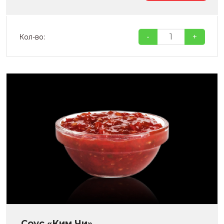
-
+
Кол-во:
Соус «Ким Чи»