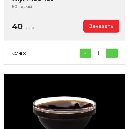
50 грамм
40
Заказать
грн
-
+
Кол-во: