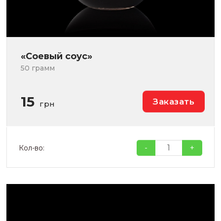
«Соевый соус»
50 грамм
15
Заказать
грн
-
+
Кол-во: