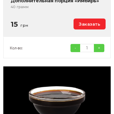
Дополнительная порция «Имбирь»
40 грамм
15
Заказать
грн
-
+
Кол-во: