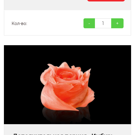
-
+
Кол-во: